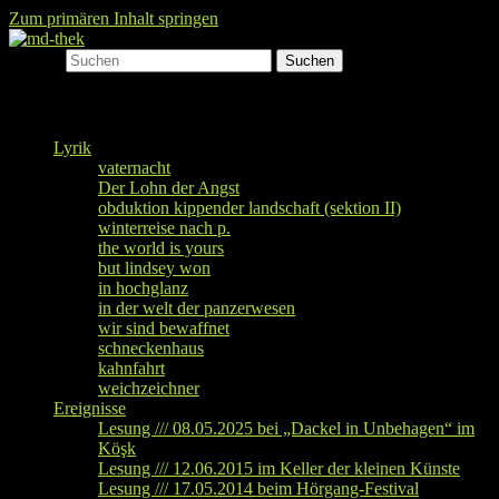
Zum primären Inhalt springen
Suchen
md-thek
Hauptmenü
Lyrik
vaternacht
Der Lohn der Angst
obduktion kippender landschaft (sektion II)
winterreise nach p.
the world is yours
but lindsey won
in hochglanz
in der welt der panzerwesen
wir sind bewaffnet
schneckenhaus
kahnfahrt
weichzeichner
Ereignisse
Lesung /// 08.05.2025 bei „Dackel in Unbehagen“ im
Köşk
Lesung /// 12.06.2015 im Keller der kleinen Künste
Lesung /// 17.05.2014 beim Hörgang-Festival