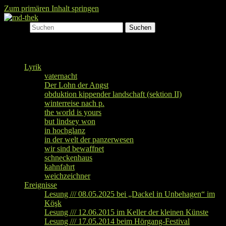
Zum primären Inhalt springen
Suchen
md-thek
Hauptmenü
Lyrik
vaternacht
Der Lohn der Angst
obduktion kippender landschaft (sektion II)
winterreise nach p.
the world is yours
but lindsey won
in hochglanz
in der welt der panzerwesen
wir sind bewaffnet
schneckenhaus
kahnfahrt
weichzeichner
Ereignisse
Lesung /// 08.05.2025 bei „Dackel in Unbehagen“ im
Köşk
Lesung /// 12.06.2015 im Keller der kleinen Künste
Lesung /// 17.05.2014 beim Hörgang-Festival